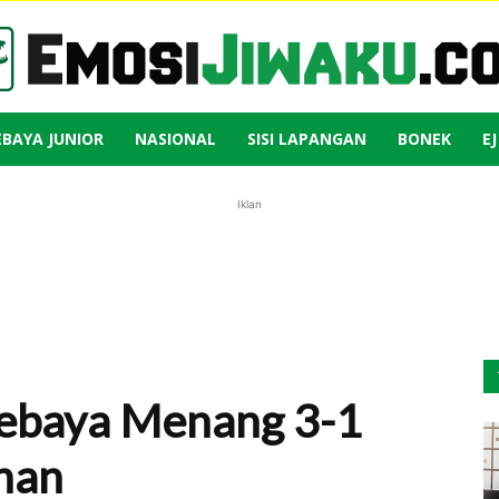
EBAYA JUNIOR
NASIONAL
SISI LAPANGAN
BONEK
E
Emosi
Iklan
Jiwaku
sebaya Menang 3-1
han