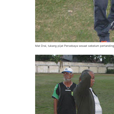
Mat Drai, tukang pijat Persebaya sesaat sebelum pertandin