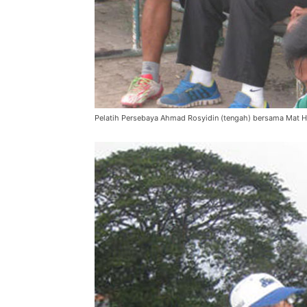
Pelatih Persebaya Ahmad Rosyidin (tengah) bersama Mat H