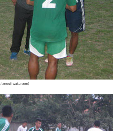
im/emosijiwaku.com)