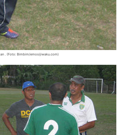
gan . (Foto: Bimbim/emosijiwaku.com)