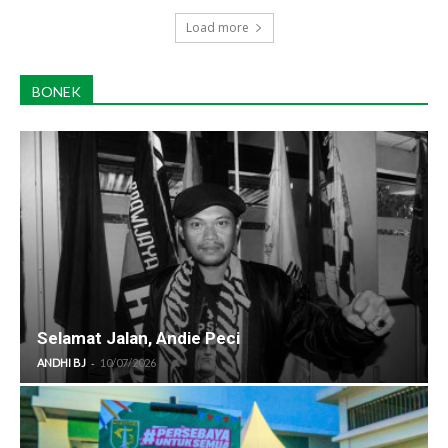
Load more
BONEK
Selamat Jalan, Andie Peci
-
ANDHI BJ
10/07/2026