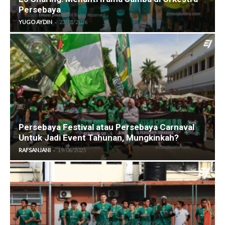
Persebaya
-
YUGO AYDIN
23/01/2026
Persebaya Festival atau Persebaya Carnaval
Untuk Jadi Event Tahunan, Mungkinkah?
-
RAFSANJANI
19/06/2025