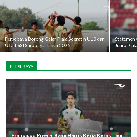
Persebaya Borong Gelar Piala Soeratin U13 dan
Statemen 
U15 PSSI Surabaya Tahun 2026
Juara Pial
PERSEBAYA
Francisco Rivera: Kami Harus Kerja Keras Lagi