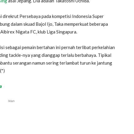
sing
asal Jepang. Dia adalah Takatoshi Uchida.
ni direkrut Persebaya pada kompetisi Indonesia Super
bung dalam skuad Bajol Ijo, Taka memperkuat beberapa
 Albirex Nigata FC, klub Liga Singapura.
i sebagai pemain bertahan ini pernah terlibat perkelahian
iding tackle-nya yang dianggap terlalu berbahaya. Tipikal
bantu serangan namun sering terlambat turun ke jantung
(*)
a
Iklan