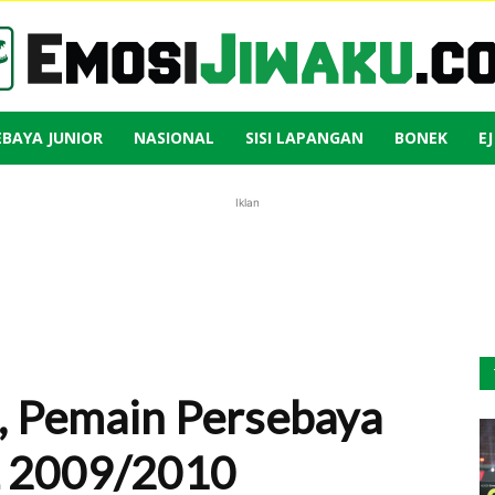
EBAYA JUNIOR
NASIONAL
SISI LAPANGAN
BONEK
E
Emosi
Iklan
Jiwaku
, Pemain Persebaya
SL 2009/2010