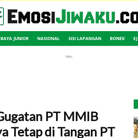
EBAYA JUNIOR
NASIONAL
SISI LAPANGAN
BONEK
E
Emosi
Iklan
Jiwaku
 Gugatan PT MMIB
ya Tetap di Tangan PT