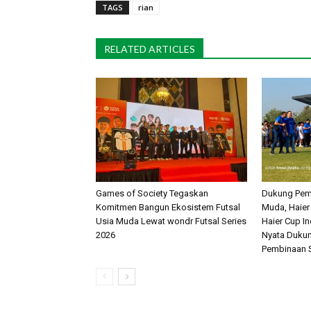
TAGS
rian
RELATED ARTICLES
Games of Society Tegaskan
Dukung Pem
Komitmen Bangun Ekosistem Futsal
Muda, Haier
Usia Muda Lewat wondr Futsal Series
Haier Cup I
2026 ​
Nyata Dukun
Pembinaan S