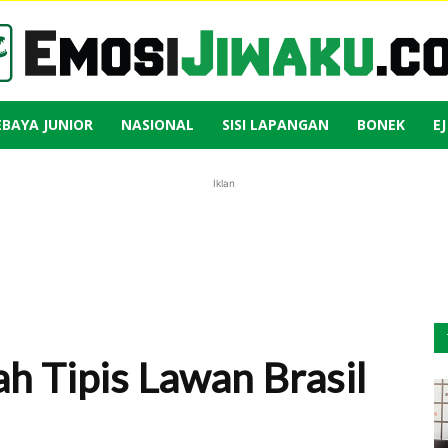
EBAYA JUNIOR
NASIONAL
SISI LAPANGAN
BONEK
E
Emosi
Iklan
Jiwaku
h Tipis Lawan Brasil