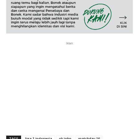
Iklan
TAGS
liga 1 indonesia
ok john
matchday 16