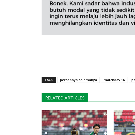
TAGS
persebaya selamanya
matchday 16
p
RELATED ARTICLES