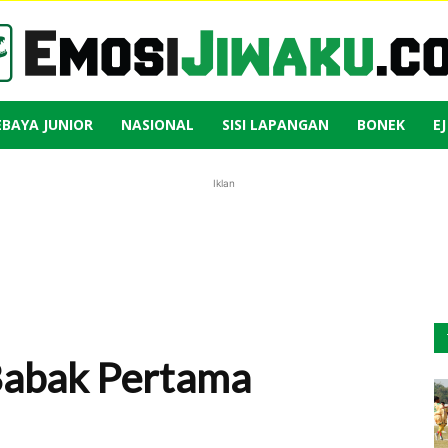
EBAYA JUNIOR
NASIONAL
SISI LAPANGAN
BONEK
E
Emosi
Iklan
Jiwaku
Babak Pertama