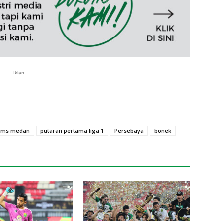
Iklan
sms medan
putaran pertama liga 1
Persebaya
bonek