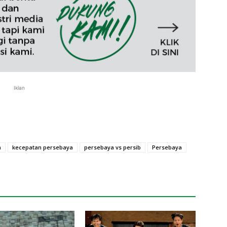
Iklan
n
kecepatan persebaya
persebaya vs persib
Persebaya