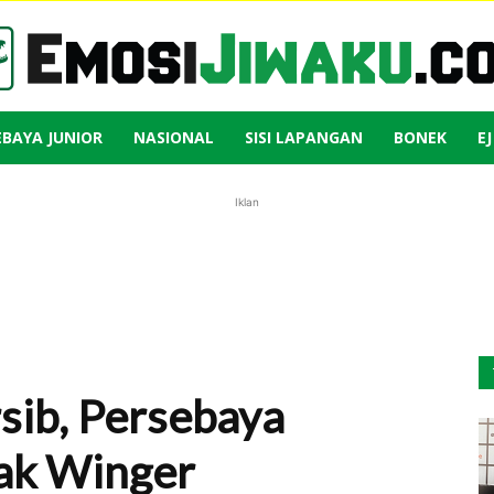
EBAYA JUNIOR
NASIONAL
SISI LAPANGAN
BONEK
E
Emosi
Iklan
Jiwaku
sib, Persebaya
ak Winger