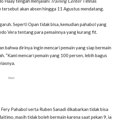
aldo Haay tengah menjalani
Training Center
Timnas
ap tersebut akan absen hingga 11 Agustus mendatang.
ngaruh. Seperti Opan tidak bisa, kemudian pahabol yang
redo Vera tentang para pemainnya yang kurang fit.
kan bahwa dirinya ingin mencari pemain yang siap bermain
h. “Kami mencari pemain yang 100 persen, lebih bagus
elasnya.
Iklan
 Fery Pahabol serta Ruben Sanadi dikabarkan tidak bisa
aitimo, masih tidak boleh bermain karena saat pekan 9, ia