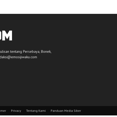
tulisan tentang Persebaya, Bonek,
daksi@emosijiwaku.com
imer
Privacy
Tentang Kami
Panduan Media Siber