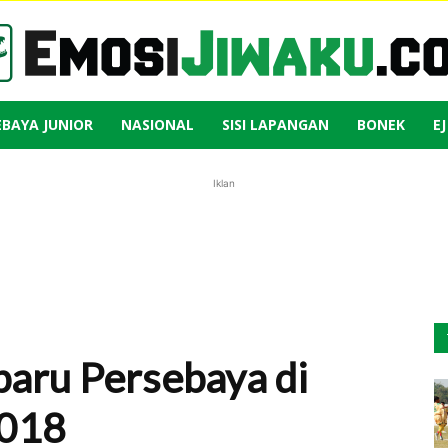
EBAYA JUNIOR
NASIONAL
SISI LAPANGAN
BONEK
E
Emosi
Iklan
Jiwaku
baru Persebaya di
2018