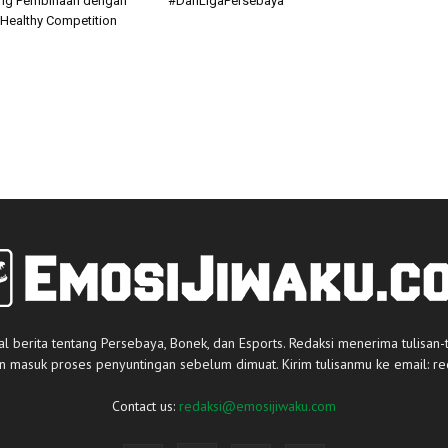
jang Pembinaan dengan
#DariLigaPersebaya
Healthy Competition
al berita tentang Persebaya, Bonek, dan Esports. Redaksi menerima tulisan-
an masuk proses penyuntingan sebelum dimuat. Kirim tulisanmu ke email:
re
Contact us:
redaksi@emosijiwaku.com