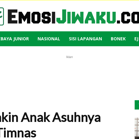
EBAYA JUNIOR
NASIONAL
SISI LAPANGAN
BONEK
E
Emosi
Iklan
Jiwaku
akin Anak Asuhnya
Timnas