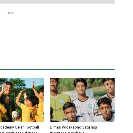
Iklan
cademy Gelar Football
Dimas Wicaksono Satu lagi