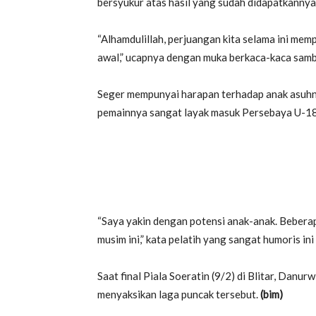
bersyukur atas hasil yang sudah didapatkannya
“Alhamdulillah, perjuangan kita selama ini memp
awal,” ucapnya dengan muka berkaca-kaca sam
Seger mempunyai harapan terhadap anak asuhny
pemainnya sangat layak masuk Persebaya U-18
“Saya yakin dengan potensi anak-anak. Beberap
musim ini,” kata pelatih yang sangat humoris ini
Saat final Piala Soeratin (9/2) di Blitar, Danu
menyaksikan laga puncak tersebut.
(bim)