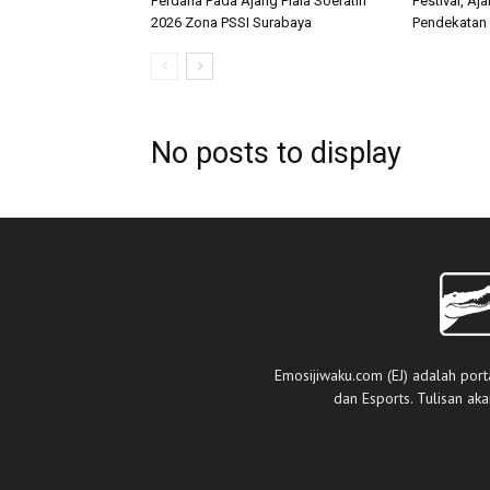
Perdana Pada Ajang Piala Soeratin
Festival, A
2026 Zona PSSI Surabaya
Pendekatan 
No posts to display
Emosijiwaku.com (EJ) adalah port
dan Esports. Tulisan ak