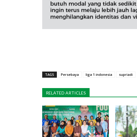
TAGS
Persebaya
liga 1 indonesia
supriadi
RELATED ARTICLES