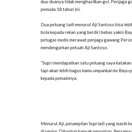
dua-duanya tidak menghasilkan gol. Penjaga g
pemuda 18 tahun ini.
Dua peluang tadi menurut Aji Santoso bisa leb
bola kepada rekan yang berdiri bebas yakni B
petugas medis merawat penjaga gawang Persis, t
mendengarkan petuah Aji Santoso.
“Supri mendapatkan satu peluang saya katakan 
tapi akan lebih bagus kamu umpankan ke Bayu pa
kepada pemainnya.
Menurut Aji, penampilan Supriadi yang masih b
di senior. Ditonton banyak penonton. Bersama 