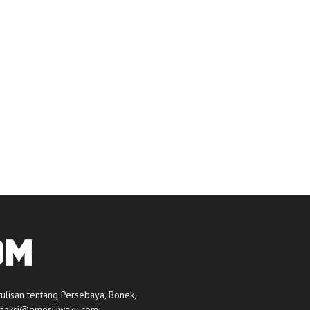
tulisan tentang Persebaya, Bonek,
daksi@emosijiwaku.com