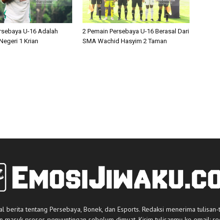
rsebaya U-16 Adalah
2 Pemain Persebaya U-16 Berasal Dari
egeri 1 Krian
SMA Wachid Hasyim 2 Taman
al berita tentang Persebaya, Bonek, dan Esports. Redaksi menerima tulisan-
an masuk proses penyuntingan sebelum dimuat. Kirim tulisanmu ke email:
re