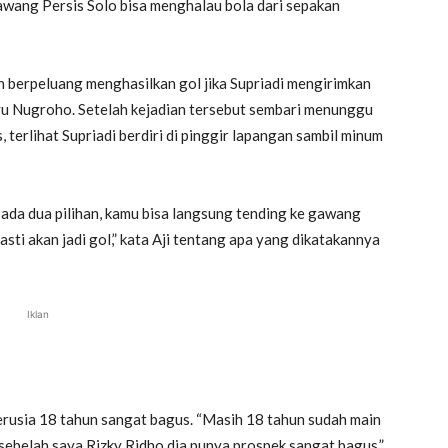
awang Persis Solo bisa menghalau bola dari sepakan
ih berpeluang menghasilkan gol jika Supriadi mengirimkan
ayu Nugroho. Setelah kejadian tersebut sembari menunggu
erlihat Supriadi berdiri di pinggir lapangan sambil minum
ada dua pilihan, kamu bisa langsung tending ke gawang
sti akan jadi gol,” kata Aji tentang apa yang dikatakannya
Iklan
erusia 18 tahun sangat bagus. “Masih 18 tahun sudah main
sebelah saya Rizky Ridho dia punya prospek sangat bagus,”