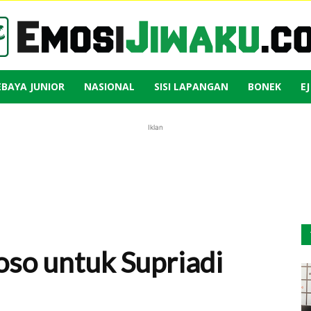
EBAYA JUNIOR
NASIONAL
SISI LAPANGAN
BONEK
E
Emosi
Iklan
Jiwaku
oso untuk Supriadi