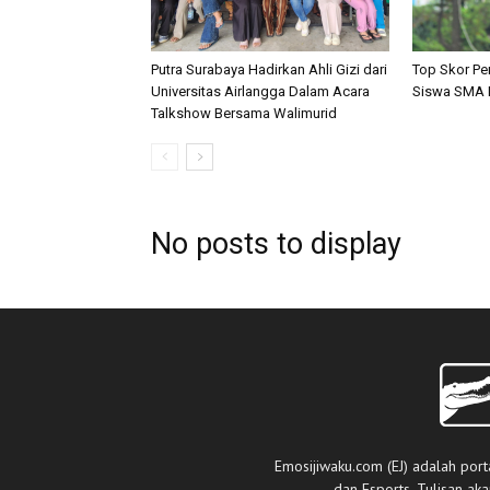
Putra Surabaya Hadirkan Ahli Gizi dari
Top Skor Pe
Universitas Airlangga Dalam Acara
Siswa SMA N
Talkshow Bersama Walimurid
No posts to display
Emosijiwaku.com (EJ) adalah port
dan Esports. Tulisan ak