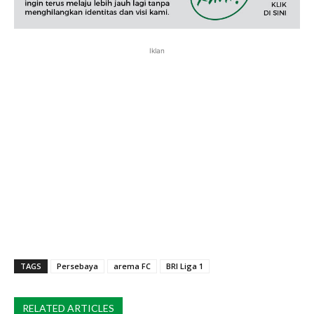
Iklan
TAGS
Persebaya
arema FC
BRI Liga 1
RELATED ARTICLES