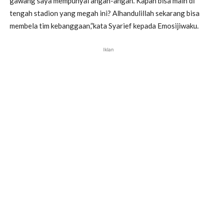
gawang saya mempunyai angan-angan. Kapan bisa main di
tengah stadion yang megah ini? Alhandulillah sekarang bisa
membela tim kebanggaan,”kata Syarief kepada Emosijiwaku.
Iklan