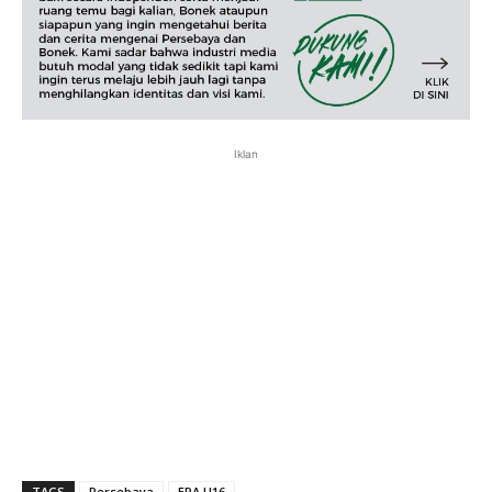
Iklan
TAGS
Persebaya
EPA U16