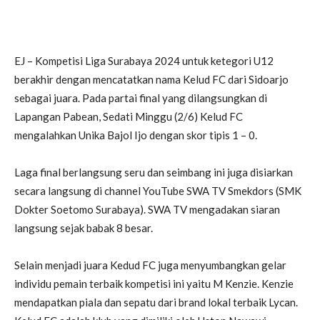
EJ – Kompetisi Liga Surabaya 2024 untuk ketegori U12
berakhir dengan mencatatkan nama Kelud FC dari Sidoarjo
sebagai juara. Pada partai final yang dilangsungkan di
Lapangan Pabean, Sedati Minggu (2/6) Kelud FC
mengalahkan Unika Bajol Ijo dengan skor tipis 1 – 0.
Laga final berlangsung seru dan seimbang ini juga disiarkan
secara langsung di channel YouTube SWA TV Smekdors (SMK
Dokter Soetomo Surabaya). SWA TV mengadakan siaran
langsung sejak babak 8 besar.
Selain menjadi juara Kedud FC juga menyumbangkan gelar
individu pemain terbaik kompetisi ini yaitu M Kenzie. Kenzie
mendapatkan piala dan sepatu dari brand lokal terbaik Lycan.