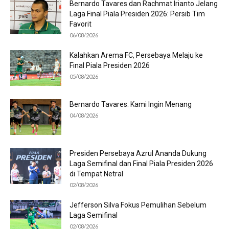
Bernardo Tavares dan Rachmat Irianto Jelang
Laga Final Piala Presiden 2026: Persib Tim
Favorit
06/08/2026
Kalahkan Arema FC, Persebaya Melaju ke
Final Piala Presiden 2026
05/08/2026
Bernardo Tavares: Kami Ingin Menang
04/08/2026
Presiden Persebaya Azrul Ananda Dukung
Laga Semifinal dan Final Piala Presiden 2026
di Tempat Netral
02/08/2026
Jefferson Silva Fokus Pemulihan Sebelum
Laga Semifinal
02/08/2026