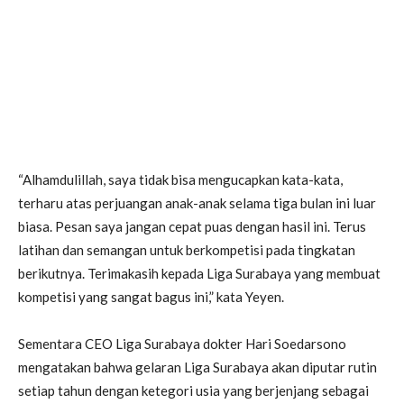
“Alhamdulillah, saya tidak bisa mengucapkan kata-kata,
terharu atas perjuangan anak-anak selama tiga bulan ini luar
biasa. Pesan saya jangan cepat puas dengan hasil ini. Terus
latihan dan semangan untuk berkompetisi pada tingkatan
berikutnya. Terimakasih kepada Liga Surabaya yang membuat
kompetisi yang sangat bagus ini,” kata Yeyen.
Sementara CEO Liga Surabaya dokter Hari Soedarsono
mengatakan bahwa gelaran Liga Surabaya akan diputar rutin
setiap tahun dengan ketegori usia yang berjenjang sebagai