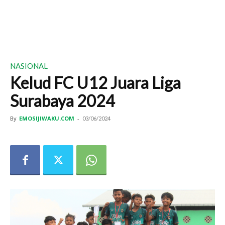
NASIONAL
Kelud FC U12 Juara Liga
Surabaya 2024
By
EMOSIJIWAKU.COM
-
03/06/2024