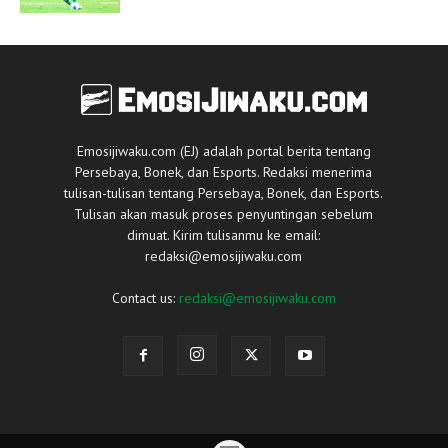
Emosijiwaku.com (EJ) adalah portal berita tentang
Persebaya, Bonek, dan Esports. Redaksi menerima
tulisan-tulisan tentang Persebaya, Bonek, dan Esports.
Tulisan akan masuk proses penyuntingan sebelum
dimuat. Kirim tulisanmu ke email:
redaksi@emosijiwaku.com
Contact us:
redaksi@emosijiwaku.com