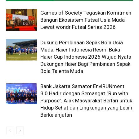
Games of Society Tegaskan Komitmen
Bangun Ekosistem Futsal Usia Muda
Lewat wondr Futsal Series 2026 ​
Dukung Pembinaan Sepak Bola Usia
Muda, Haier Indonesia Resmi Buka
Haier Cup Indonesia 2026 Wujud Nyata
Dukungan Haier Bagi Pembinaan Sepak
Bola Talenta Muda
Bank Jakarta Samator EnviRUNment
3.0 Hadir dengan Semangat “Run with
Purpose”, Ajak Masyarakat Berlari untuk
Hidup Sehat dan Lingkungan yang Lebih
Berkelanjutan