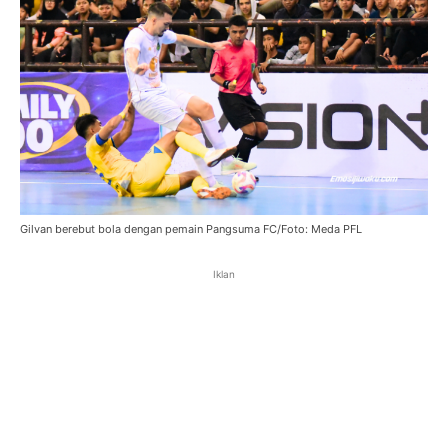
Gilvan berebut bola dengan pemain Pangsuma FC/Foto: Meda PFL
Iklan