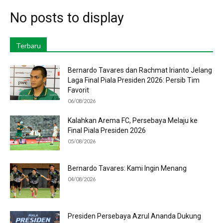
No posts to display
Terbaru
Bernardo Tavares dan Rachmat Irianto Jelang
Laga Final Piala Presiden 2026: Persib Tim
Favorit
06/08/2026
Kalahkan Arema FC, Persebaya Melaju ke
Final Piala Presiden 2026
05/08/2026
Bernardo Tavares: Kami Ingin Menang
04/08/2026
Presiden Persebaya Azrul Ananda Dukung