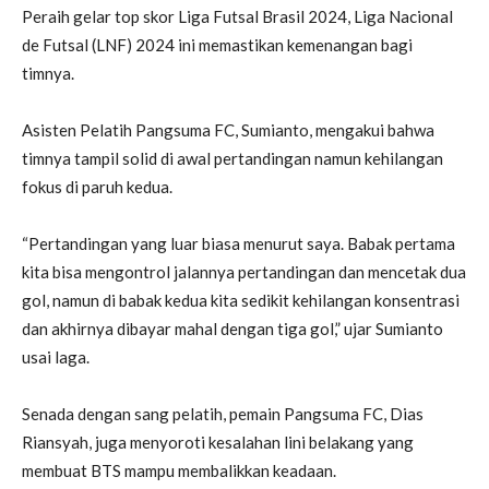
Peraih gelar top skor Liga Futsal Brasil 2024, Liga Nacional
de Futsal (LNF) 2024 ini memastikan kemenangan bagi
timnya.
Asisten Pelatih Pangsuma FC, Sumianto, mengakui bahwa
timnya tampil solid di awal pertandingan namun kehilangan
fokus di paruh kedua.
“Pertandingan yang luar biasa menurut saya. Babak pertama
kita bisa mengontrol jalannya pertandingan dan mencetak dua
gol, namun di babak kedua kita sedikit kehilangan konsentrasi
dan akhirnya dibayar mahal dengan tiga gol,” ujar Sumianto
usai laga.
Senada dengan sang pelatih, pemain Pangsuma FC, Dias
Riansyah, juga menyoroti kesalahan lini belakang yang
membuat BTS mampu membalikkan keadaan.