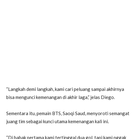
“Langkah demi langkah, kami cari peluang sampai akhirnya
bisa mengunci kemenangan di akhir laga,” jelas Diego.
Sementara itu, pemain BTS, Saoqi Saud, menyoroti semangat
juang tim sebagai kunci utama kemenangan kali ini.
“Di babak pertama kami tertinggal dua gol, tapi kami nggak