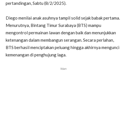
pertandingan, Sabtu (8/2/2025).
Diego menilai anak asuhnya tampil solid sejak babak pertama.
Menurutnya, Bintang Timur Surabaya (BTS) mampu
mengontrol permainan lawan dengan baik dan menunjukkan
ketenangan dalam membangun serangan. Secara perlahan,
BTS berhasil menciptakan peluang hingga akhirnya mengunci
kemenangan di penghujung laga.
Iklan