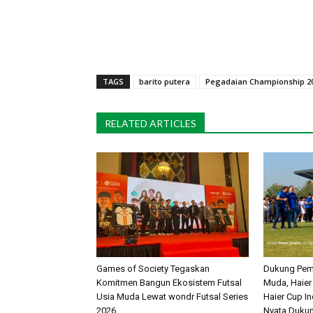
TAGS
barito putera
Pegadaian Championship 20
RELATED ARTICLES
Games of Society Tegaskan
Dukung Pem
Komitmen Bangun Ekosistem Futsal
Muda, Haier
Usia Muda Lewat wondr Futsal Series
Haier Cup I
2026 ​
Nyata Dukun