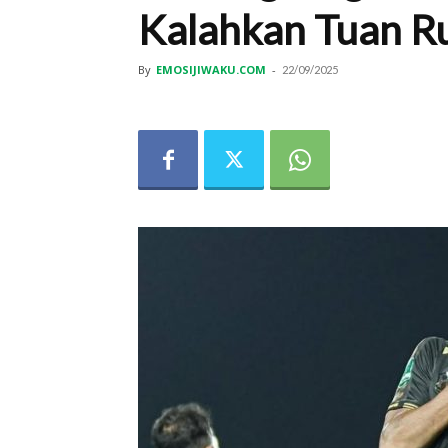
Kalahkan Tuan R
By
EMOSIJIWAKU.COM
-
22/09/2025