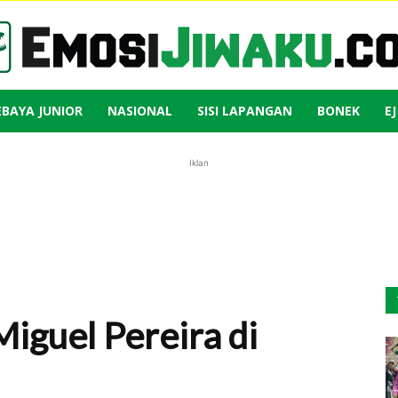
EBAYA JUNIOR
NASIONAL
SISI LAPANGAN
BONEK
E
Emosi
Iklan
Jiwaku
iguel Pereira di