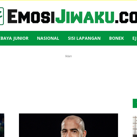
EBAYA JUNIOR
NASIONAL
SISI LAPANGAN
BONEK
E
Emosi
Iklan
Jiwaku