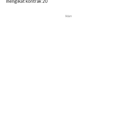
mengikat kontrak 20
Iklan