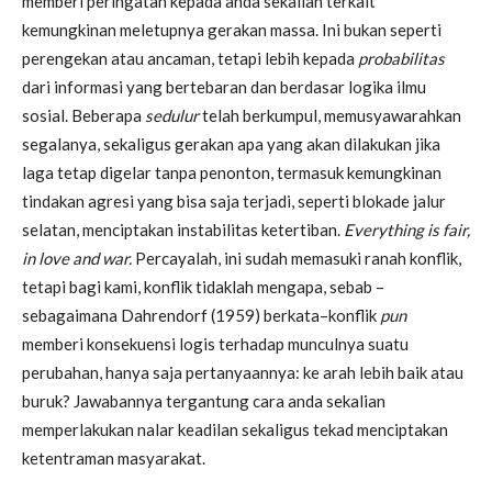
memberi peringatan kepada anda sekalian terkait
kemungkinan meletupnya gerakan massa. Ini bukan seperti
perengekan atau ancaman, tetapi lebih kepada
probabilitas
dari informasi yang bertebaran dan berdasar logika ilmu
sosial. Beberapa
sedulur
telah berkumpul, memusyawarahkan
segalanya, sekaligus gerakan apa yang akan dilakukan jika
laga tetap digelar tanpa penonton, termasuk kemungkinan
tindakan agresi yang bisa saja terjadi, seperti blokade jalur
selatan, menciptakan instabilitas ketertiban.
Everything is fair,
in love and war.
Percayalah, ini sudah memasuki ranah konflik,
tetapi bagi kami, konflik tidaklah mengapa, sebab –
sebagaimana Dahrendorf (1959) berkata–konflik
pun
memberi konsekuensi logis terhadap munculnya suatu
perubahan, hanya saja pertanyaannya: ke arah lebih baik atau
buruk? Jawabannya tergantung cara anda sekalian
memperlakukan nalar keadilan sekaligus tekad menciptakan
ketentraman masyarakat.