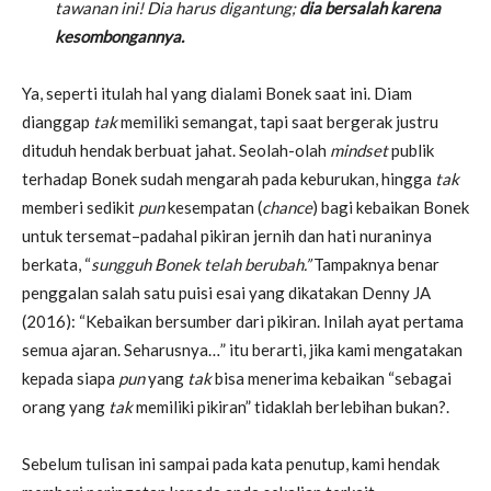
tawanan ini! Dia harus digantung;
dia bersalah karena
kesombongannya.
Ya, seperti itulah hal yang dialami Bonek saat ini. Diam
dianggap
tak
memiliki semangat, tapi saat bergerak justru
dituduh hendak berbuat jahat. Seolah-olah
mindset
publik
terhadap Bonek sudah mengarah pada keburukan, hingga
tak
memberi sedikit
pun
kesempatan (
chance
) bagi kebaikan Bonek
untuk tersemat–padahal pikiran jernih dan hati nuraninya
berkata, “
sungguh Bonek telah berubah.”
Tampaknya benar
penggalan salah satu puisi esai yang dikatakan Denny JA
(2016): “Kebaikan bersumber dari pikiran. Inilah ayat pertama
semua ajaran. Seharusnya…” itu berarti, jika kami mengatakan
kepada siapa
pun
yang
tak
bisa menerima kebaikan “sebagai
orang yang
tak
memiliki pikiran” tidaklah berlebihan bukan?.
Sebelum tulisan ini sampai pada kata penutup, kami hendak