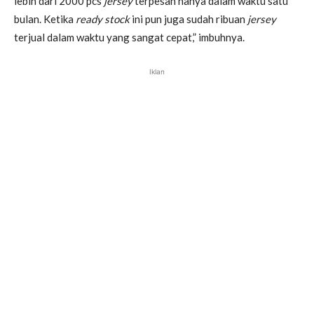
lebih dari 2000 pcs
jersey
terpesan hanya dalam waktu satu
bulan. Ketika
ready stock
ini pun juga sudah ribuan
jersey
terjual dalam waktu yang sangat cepat,” imbuhnya.
Iklan