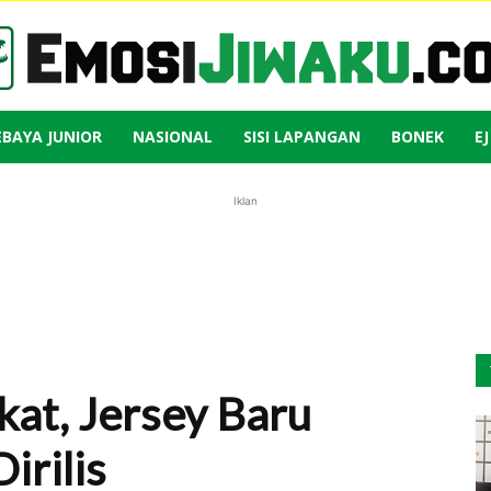
EBAYA JUNIOR
NASIONAL
SISI LAPANGAN
BONEK
E
Emosi
Iklan
Jiwaku
at, Jersey Baru
irilis