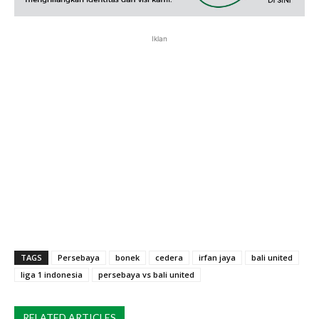
Iklan
TAGS
Persebaya
bonek
cedera
irfan jaya
bali united
liga 1 indonesia
persebaya vs bali united
RELATED ARTICLES