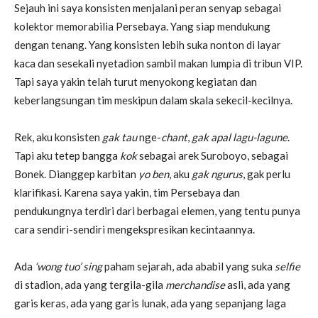
Sejauh ini saya konsisten menjalani peran senyap sebagai
kolektor memorabilia Persebaya. Yang siap mendukung
dengan tenang. Yang konsisten lebih suka nonton di layar
kaca dan sesekali nyetadion sambil makan lumpia di tribun VIP.
Tapi saya yakin telah turut menyokong kegiatan dan
keberlangsungan tim meskipun dalam skala sekecil-kecilnya.
Rek, aku konsisten
gak tau
nge-
chant
,
gak apal lagu-lagune
.
Tapi aku tetep bangga
kok
sebagai arek Suroboyo, sebagai
Bonek. Dianggep karbitan
yo ben
, aku
gak ngurus
, gak perlu
klarifikasi. Karena saya yakin, tim Persebaya dan
pendukungnya terdiri dari berbagai elemen, yang tentu punya
cara sendiri-sendiri mengekspresikan kecintaannya.
Ada
‘wong tuo’
sing
paham sejarah, ada ababil yang suka
selfie
di stadion, ada yang tergila-gila
merchandise
asli, ada yang
garis keras, ada yang garis lunak, ada yang sepanjang laga