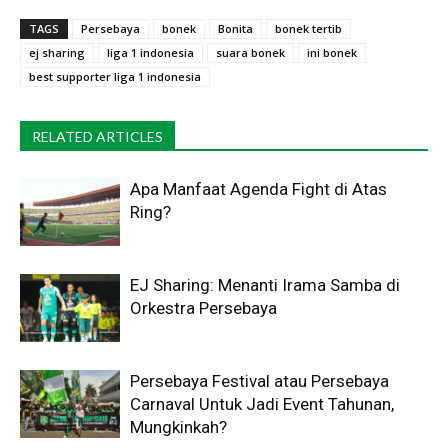
TAGS
Persebaya
bonek
Bonita
bonek tertib
ej sharing
liga 1 indonesia
suara bonek
ini bonek
best supporter liga 1 indonesia
RELATED ARTICLES
Apa Manfaat Agenda Fight di Atas
Ring?
EJ Sharing: Menanti Irama Samba di
Orkestra Persebaya
Persebaya Festival atau Persebaya
Carnaval Untuk Jadi Event Tahunan,
Mungkinkah?