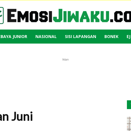
EBAYA JUNIOR
NASIONAL
SISI LAPANGAN
BONEK
E
Emosi
Iklan
Jiwaku
an Juni