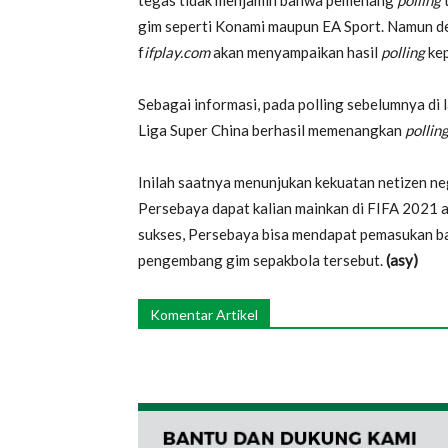
tegas tidak menjamin bahwa pemenang
polling
gim seperti Konami maupun EA Sport. Namun d
f
ifplay.com
akan menyampaikan hasil
polling
kep
Sebagai informasi, pada polling sebelumnya di
Liga Super China berhasil memenangkan
pollin
Inilah saatnya menunjukan kekuatan netizen ne
Persebaya dapat kalian mainkan di FIFA 2021 at
sukses, Persebaya bisa mendapat pemasukan ba
pengembang gim sepakbola tersebut.
(asy)
Komentar Artikel