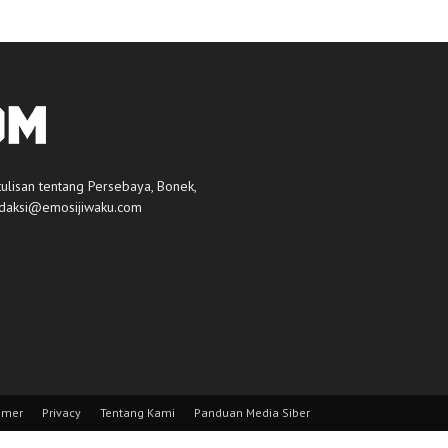
tulisan tentang Persebaya, Bonek,
daksi@emosijiwaku.com
imer
Privacy
Tentang Kami
Panduan Media Siber