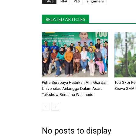
TAGS
FIFA
PES
ej gamers
RELATED ARTICLES
Putra Surabaya Hadirkan Ahli Gizi dari
Top Skor Pe
Universitas Airlangga Dalam Acara
Siswa SMA N
Talkshow Bersama Walimurid
No posts to display