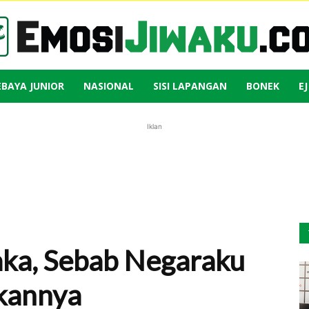
EBAYA JUNIOR
NASIONAL
SISI LAPANGAN
BONEK
E
Emosi
Iklan
Jiwaku
aka, Sebab Negaraku
kannya