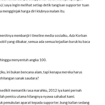
AU,
saya ingin melihat setiap detik tangisan supporter tuan
a mengginjak harga diri klubnya malam itu.
menitnya membanjiri timeline media sosialku,
Ada
Korban
obil yang dibakar, semua ada semua kejadian buruk ku baca
gi hingga menyentuh angka 100.
ku, ini bukan bencana alam, tapi kenapa mereka harus
ehilangan sanak saudara?
sedikit memantik rasa marahku, 2012 iya kami pernah
alah pemicu utama hilangnya nyawa sahabat kami.
suk pemukulan aparat kepada supporter, bung kalian sedang