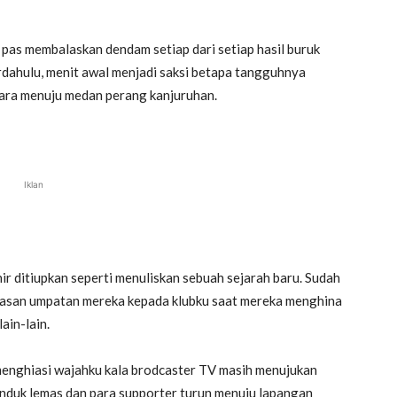
as membalaskan dendam setiap dari setiap hasil buruk
rdahulu, menit awal menjadi saksi betapa tangguhnya
ara menuju medan perang kanjuruhan.
Iklan
hir ditiupkan seperti menuliskan sebuah sejarah baru. Sudah
alasan umpatan mereka kepada klubku saat mereka menghina
ain-lain.
enghiasi wajahku kala brodcaster TV masih menujukan
nduk lemas dan para supporter turun menuju lapangan