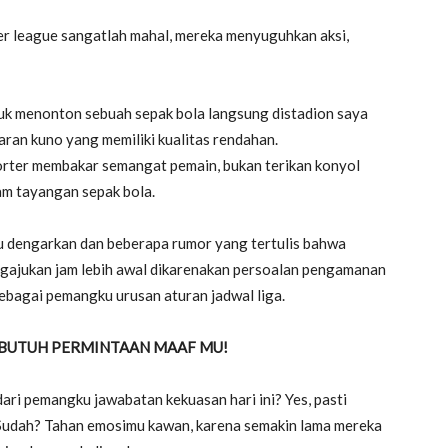
er league sangatlah mahal, mereka menyuguhkan aksi,
ntuk menonton sebuah sepak bola langsung distadion saya
aran kuno yang memiliki kualitas rendahan.
orter membakar semangat pemain, bukan terikan konyol
am tayangan sepak bola.
u dengarkan dan beberapa rumor yang tertulis bahwa
ngajukan jam lebih awal dikarenakan persoalan pengamanan
sebagai pemangku urusan aturan jadwal liga.
AK BUTUH PERMINTAAN MAAF MU!
ri pemangku jawabatan kekuasan hari ini? Yes, pasti
 Sudah? Tahan emosimu kawan, karena semakin lama mereka