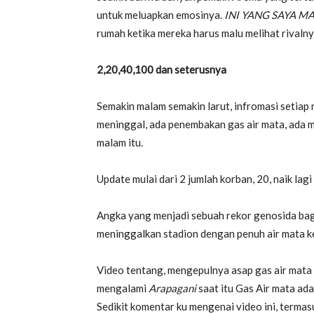
untuk meluapkan emosinya.
INI YANG SAYA M
rumah ketika mereka harus malu melihat rivalny
2,20,40,100 dan seterusnya
Semakin malam semakin larut, infromasi setiap 
meninggal, ada penembakan gas air mata, ada m
malam itu.
Update mulai dari 2 jumlah korban, 20, naik la
Angka yang menjadi sebuah rekor genosida bagi
meninggalkan stadion dengan penuh air mata k
Video tentang, mengepulnya asap gas air mata 
mengalami
Arapagani
saat itu Gas Air mata ad
Sedikit komentar ku mengenai video ini, terma