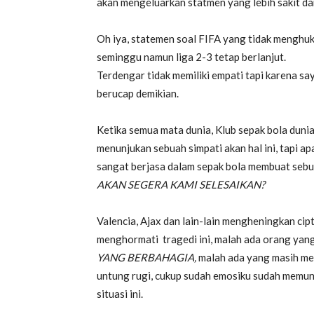
akan mengeluarkan statmen yang lebih sakit da
Oh iya, statemen soal FIFA yang tidak menghuku
seminggu namun liga 2-3 tetap berlanjut.
Terdengar tidak memiliki empati tapi karena saya
berucap demikian.
Ketika semua mata dunia, Klub sepak bola dun
menunjukan sebuah simpati akan hal ini, tapi
sangat berjasa dalam sepak bola membuat seb
AKAN SEGERA KAMI SELESAIKAN?
Valencia, Ajax dan lain-lain mengheningkan cip
menghormati tragedi ini, malah ada orang yan
YANG BERBAHAGIA,
malah ada yang masih men
untung rugi, cukup sudah emosiku sudah memunc
situasi ini.