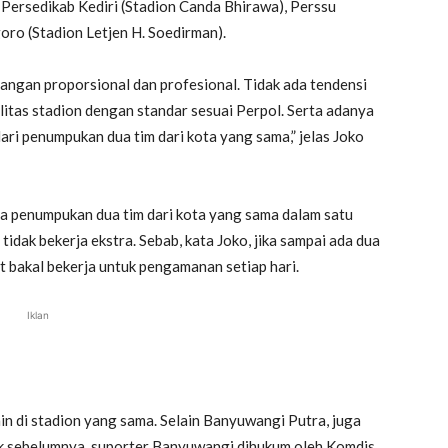
 Persedikab Kediri (Stadion Canda Bhirawa), Perssu
oro (Stadion Letjen H. Soedirman).
bangan proporsional dan profesional. Tidak ada tendensi
ilitas stadion dengan standar sesuai Perpol. Serta adanya
ari penumpukan dua tim dari kota yang sama,” jelas Joko
nya penumpukan dua tim dari kota yang sama dalam satu
tidak bekerja ekstra. Sebab, kata Joko, jika sampai ada dua
at bakal bekerja untuk pengamanan setiap hari.
Iklan
n di stadion yang sama. Selain Banyuwangi Putra, juga
k sebelumnya, suporter Banyuwangi dihukum oleh Komdis