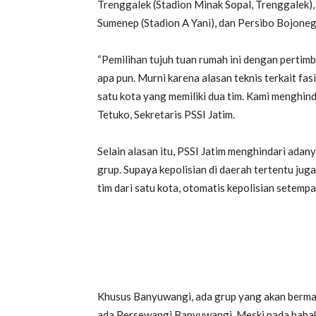
Trenggalek (Stadion Minak Sopal, Trenggalek),
Sumenep (Stadion A Yani), dan Persibo Bojoneg
“Pemilihan tujuh tuan rumah ini dengan pertim
apa pun. Murni karena alasan teknis terkait fas
satu kota yang memiliki dua tim. Kami menghind
Tetuko, Sekretaris PSSI Jatim.
Selain alasan itu, PSSI Jatim menghindari ada
grup. Supaya kepolisian di daerah tertentu juga 
tim dari satu kota, otomatis kepolisian setemp
Khusus Banyuwangi, ada grup yang akan bermai
ada Persewangi Banyuwangi. Meski pada baba