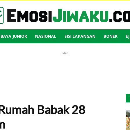
EBAYA JUNIOR
NASIONAL
SISI LAPANGAN
BONEK
E
Emosi
Iklan
Jiwaku
n Rumah Babak 28
m