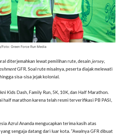
n/Foto: Green Force Run Media
al diterjemahkan lewat pemilihan rute, desain
jersey
,
reshment
GFR. Soal rute misalnya, peserta diajak melewati
gga sisa-sisa jejak kolonial.
akni Kids Dash, Family Run, 5K, 10K, dan Half Marathon.
ai half marathon karena telah resmi terverifikasi PB PASI,
sia Azrul Ananda mengucapkan terima kasih atas
yang sengaja datang dari luar kota. “Awalnya GFR dibuat