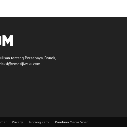
tulisan tentang Persebaya, Bonek,
daksi@emosijiwaku.com
imer
Privacy
Tentang Kami
Panduan Media Siber