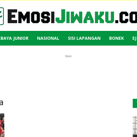
EBAYA JUNIOR
NASIONAL
SISI LAPANGAN
BONEK
E
Emosi
Iklan
Jiwaku
a