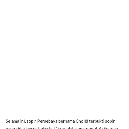
Selama ini, sopir Persebaya bernama Cholid terbukti sopir
yang tidak becus bekerja. Dia adalah sopir gagal. Akibatnya,