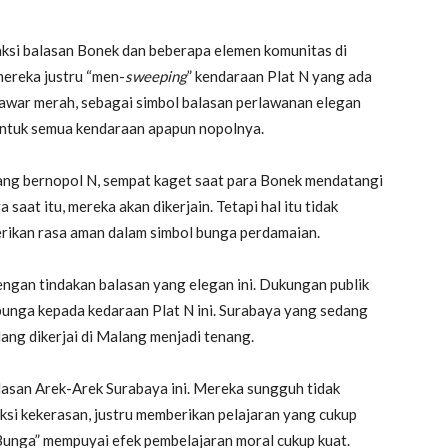
 aksi balasan Bonek dan beberapa elemen komunitas di
mereka justru “men-
sweeping
” kendaraan Plat N yang ada
awar merah, sebagai simbol balasan perlawanan elegan
untuk semua kendaraan apapun nopolnya.
ang bernopol N, sempat kaget saat para Bonek mendatangi
aat itu, mereka akan dikerjain. Tetapi hal itu tidak
erikan rasa aman dalam simbol bunga perdamaian.
ngan tindakan balasan yang elegan ini. Dukungan publik
bunga kepada kedaraan Plat N ini. Surabaya yang sedang
ang dikerjai di Malang menjadi tenang.
lasan Arek-Arek Surabaya ini. Mereka sungguh tidak
ksi kekerasan, justru memberikan pelajaran yang cukup
Bunga” mempuyai efek pembelajaran moral cukup kuat.