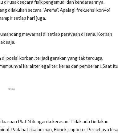
tau dirusak secara fisik pengemudi dan kendaraannya.
ang dilakukan secara “Arema”. Apalagi frekuensi konvoi
hampir setiap hari juga.
rkumandang mewarnai di setiap perayaan di sana. Korban
ak saja.
 di posisi korban, terjadi gerakan yang tak terduga.
mpunyai karakter egaliter, keras dan pemberani. Saat itu
Iklan
daaraan Plat N dengan kekerasan. Tidak ada tindakan
inal. Padahal Jikalau mau, Bonek, suporter Persebaya bisa