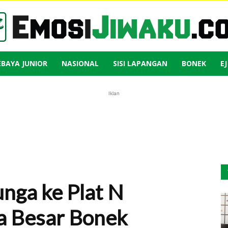
EBAYA JUNIOR
NASIONAL
SISI LAPANGAN
BONEK
E
Emosi
Iklan
Jiwaku
unga ke Plat N
a Besar Bonek