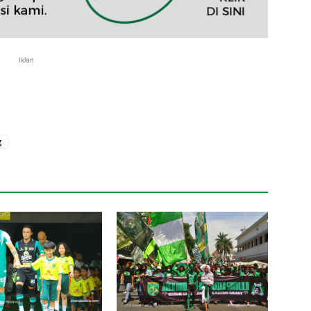
Iklan
g