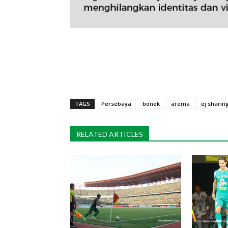
TAGS
Persebaya
bonek
arema
ej sharin
RELATED ARTICLES