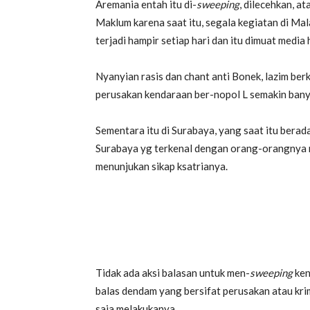
Aremania entah itu di-
sweeping
, dilecehkan, a
Maklum karena saat itu, segala kegiatan di Mal
terjadi hampir setiap hari dan itu dimuat media 
Nyanyian rasis dan chant anti Bonek, lazim be
perusakan kendaraan ber-nopol L semakin bany
Sementara itu di Surabaya, yang saat itu berada
Surabaya yg terkenal dengan orang-orangnya me
menunjukan sikap ksatrianya.
Tidak ada aksi balasan untuk men-
sweeping
ken
balas dendam yang bersifat perusakan atau krim
saja melakukanya.