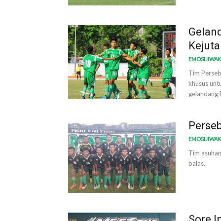
Geland
Kejuta
EMOSIJIWA
Tim Perseb
khusus untu
gelandang 
Perse
EMOSIJIWA
Tim asuhan
balas.
Sore I