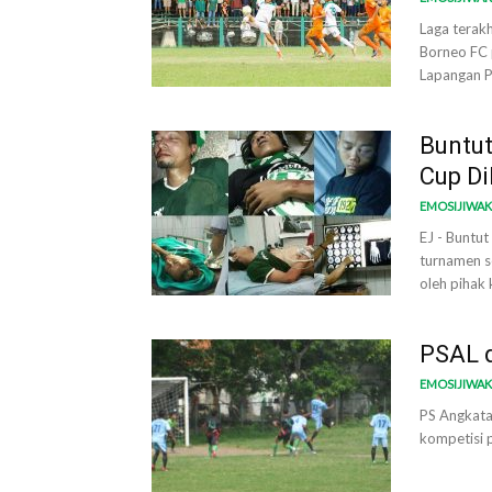
Laga terak
Borneo FC 
Lapangan P
Buntu
Cup Di
EMOSIJIWA
EJ - Buntu
turnamen s
oleh pihak 
PSAL d
EMOSIJIWA
PS Angkata
kompetisi p