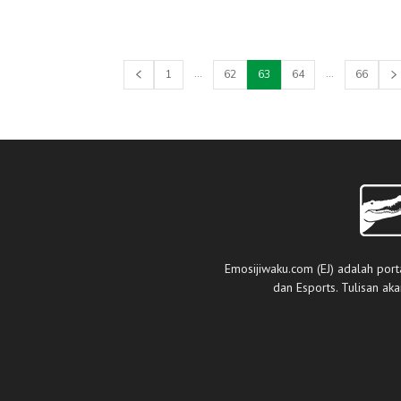
...
...
1
62
63
64
66
Emosijiwaku.com (EJ) adalah port
dan Esports. Tulisan ak