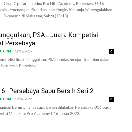
hir Grup C putaran kedua Pro Elite Academy, Persebaya U-16
eraih kemenangan. Skuad asuhan Yongky Kastanja ini mengalahkan
1-0 kemarin di Makassar, Sabtu (13/10)
unggulkan, PSAL Juara Kompetisi
al Persebaya
-
KU.COM
19/12/2016
0
kompetisi tidak diunggulkan, PSAL bablas menjadi kampiun dalam
si internal Persebaya.
6 : Persebaya Sapu Bersih Seri 2
-
KU.COM
12/09/2022
0
angan beruntun alias sapu bersih dilakukan Persebaya U16 pada
petisi Mola Elite Pro Academy U16 tahun 2022.