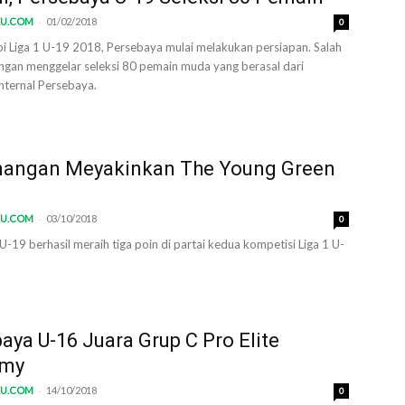
-
KU.COM
01/02/2018
0
 Liga 1 U-19 2018, Persebaya mulai melakukan persiapan. Salah
ngan menggelar seleksi 80 pemain muda yang berasal dari
nternal Persebaya.
angan Meyakinkan The Young Green
-
KU.COM
03/10/2018
0
-19 berhasil meraih tiga poin di partai kedua kompetisi Liga 1 U-
aya U-16 Juara Grup C Pro Elite
emy
-
KU.COM
14/10/2018
0