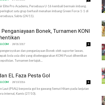
hir Elite Pro Academy, Persebaya U-16 kembali bermain imbang.
peringkat satu grup berhasil menahan imbang Green Force 1-1 di
ersebaya, Sabtu (24/11).
t Penganiayaan Bonek, Turnamen KONI
hentikan
-
KU.COM
28/01/2017
0
t pengeroyokan dan penganiayaan Bonek oleh suporter lawan,
epak bola usia dini yang diselenggarakan KONI Pusat dihentikan
kepolisian. Turnamen bertajuk...
an EL Faza Pesta Gol
-
KU.COM
28/10/2016
0
n Laut (PSAL) berpesta gol ke gawang Semut Hitam pada lanjutan
ra internal, Kamis (27/10).