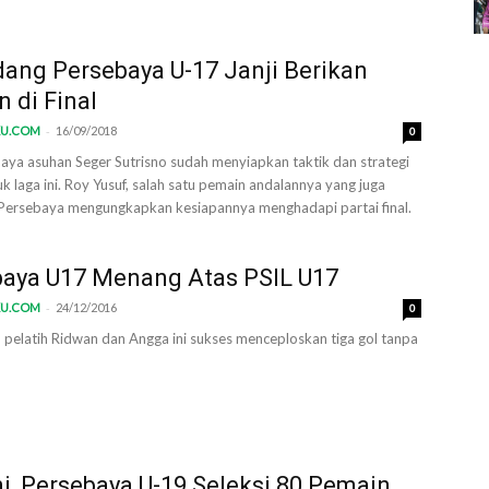
ang Persebaya U-17 Janji Berikan
n di Final
-
KU.COM
16/09/2018
0
aya asuhan Seger Sutrisno sudah menyiapkan taktik dan strategi
k laga ini. Roy Yusuf, salah satu pemain andalannya yang juga
Persebaya mengungkapkan kesiapannya menghadapi partai final.
baya U17 Menang Atas PSIL U17
-
KU.COM
24/12/2016
0
 pelatih Ridwan dan Angga ini sukses menceploskan tiga gol tanpa
ni, Persebaya U-19 Seleksi 80 Pemain