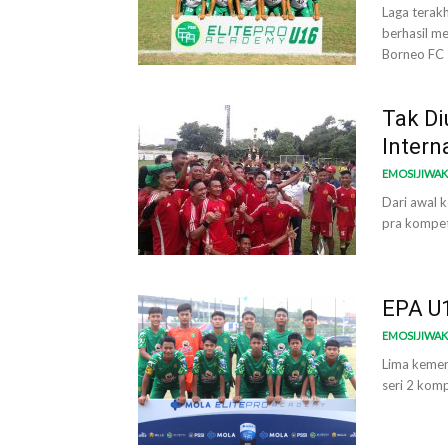
Laga terak
berhasil m
Borneo FC 
Tak Di
Intern
EMOSIJIWA
Dari awal 
pra kompeti
EPA U1
EMOSIJIWA
Lima kemen
seri 2 kom