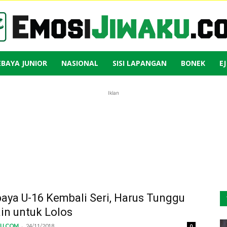
EBAYA JUNIOR
NASIONAL
SISI LAPANGAN
BONEK
E
Emosi
Iklan
Jiwaku
aya U-16 Kembali Seri, Harus Tunggu
in untuk Lolos
-
KU.COM
24/11/2018
0