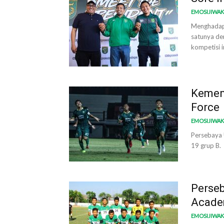
EMOSIJIWA
Menghadapi
satunya de
kompetisi i
Kemen
Force
EMOSIJIWA
Persebaya U
19 grup B.
Perseb
Acad
EMOSIJIWA