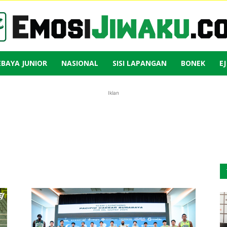
EBAYA JUNIOR
NASIONAL
SISI LAPANGAN
BONEK
E
Emosi
Iklan
Jiwaku