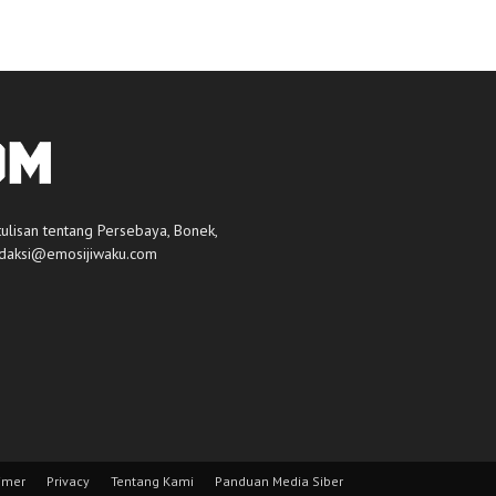
tulisan tentang Persebaya, Bonek,
daksi@emosijiwaku.com
imer
Privacy
Tentang Kami
Panduan Media Siber