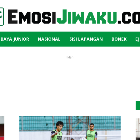
EBAYA JUNIOR
NASIONAL
SISI LAPANGAN
BONEK
E
Emosi
Iklan
Jiwaku