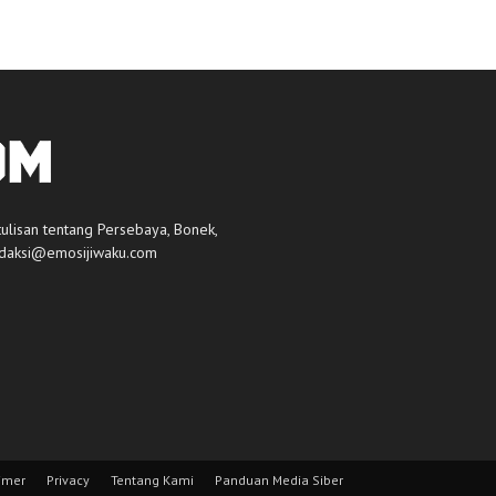
tulisan tentang Persebaya, Bonek,
daksi@emosijiwaku.com
imer
Privacy
Tentang Kami
Panduan Media Siber