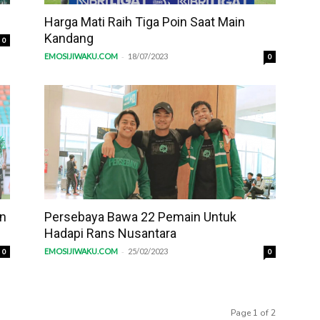
Harga Mati Raih Tiga Poin Saat Main
Kandang
0
-
EMOSIJIWAKU.COM
18/07/2023
0
an
Persebaya Bawa 22 Pemain Untuk
Hadapi Rans Nusantara
-
EMOSIJIWAKU.COM
25/02/2023
0
0
Page 1 of 2