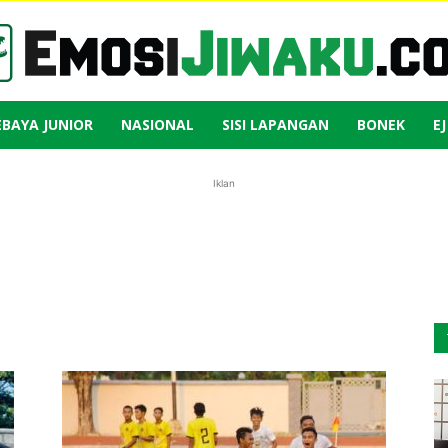
EBAYA JUNIOR
NASIONAL
SISI LAPANGAN
BONEK
E
Emosi
Iklan
Jiwaku