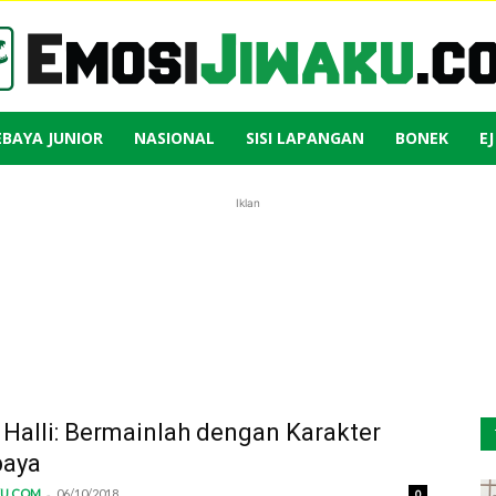
EBAYA JUNIOR
NASIONAL
SISI LAPANGAN
BONEK
E
Emosi
Iklan
Jiwaku
Halli: Bermainlah dengan Karakter
baya
-
KU.COM
06/10/2018
0