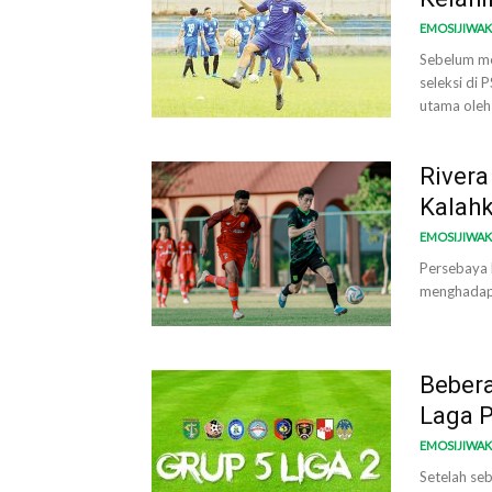
EMOSIJIWA
Sebelum me
seleksi di
utama oleh 
Rivera
Kalah
EMOSIJIWA
Persebaya K
menghadapi
Bebera
Laga P
EMOSIJIWA
Setelah seb