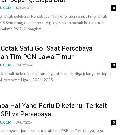
-
KU.COM
16/03/2017
0
ngikuti seleksi di Persebaya, Nugroho juga sempat mengikuti
 PSIS Semarang dan sempat diproyeksikan masuk ke dalam tim
pelatih PSIS, Subangkit.
 Cetak Satu Gol Saat Persebaya
kan Tim PON Jawa Timur
-
KU.COM
07/07/2024
0
embali melakukan uji tanding untuk kali ketiga jelang persiapan
 kompetisi Liga 1 2024/2025.
pa Hal Yang Perlu Diketahui Terkait
SBI vs Persebaya
-
KU.COM
09/07/2017
0
elumnya terjadi drama terkait laga PSBI vs Persebaya, laga