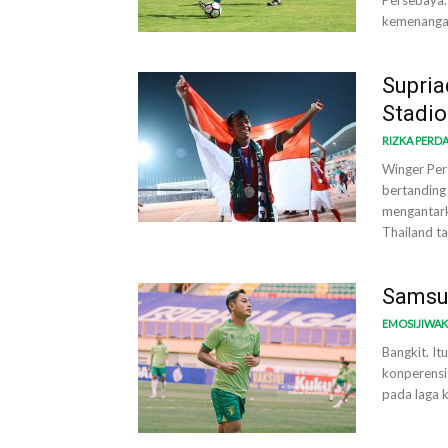
Persebaya.
kemenangan
Supria
Stadio
RIZKA PERD
Winger Per
bertanding 
mengantark
Thailand ta
Samsul
EMOSIJIWA
Bangkit. It
konperensi
pada laga 