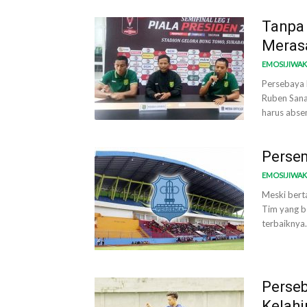
Tanpa 
Meras
EMOSIJIWA
Persebaya h
Ruben Sana
harus abse
Perse
EMOSIJIWA
Meski bert
Tim yang b
terbaiknya.
Perse
Kelahi