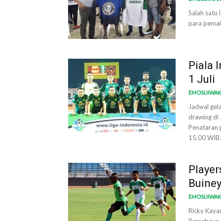
Salah satu
para pemai
Piala 
1 Juli
EMOSIJIWA
Jadwal gel
drawing di
Penataran p
15.00 WIB.
Player
Buine
EMOSIJIWA
Ricky Kaya