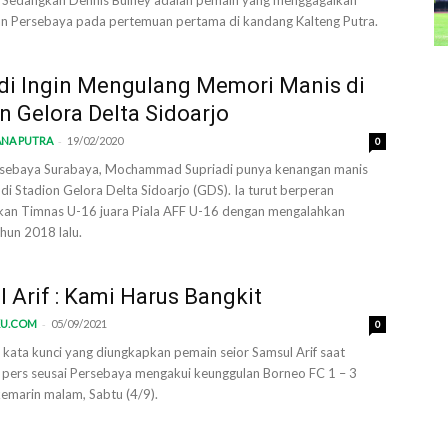
 Sedangkan Dennis Buiney adalah pemain yang menggagalkan
 Persebaya pada pertemuan pertama di kandang Kalteng Putra.
di Ingin Mengulang Memori Manis di
n Gelora Delta Sidoarjo
-
ANA PUTRA
19/02/2020
0
sebaya Surabaya, Mochammad Supriadi punya kenangan manis
di Stadion Gelora Delta Sidoarjo (GDS). Ia turut berperan
an Timnas U-16 juara Piala AFF U-16 dengan mengalahkan
hun 2018 lalu.
 Arif : Kami Harus Bangkit
-
KU.COM
05/09/2021
0
u kata kunci yang diungkapkan pemain seior Samsul Arif saat
 pers seusai Persebaya mengakui keunggulan Borneo FC 1 – 3
kemarin malam, Sabtu (4/9).