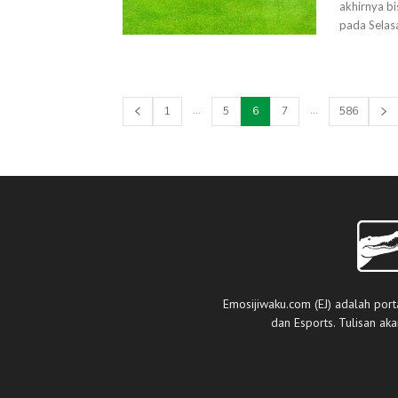
akhirnya bi
pada Selasa
...
...
1
5
6
7
586
Emosijiwaku.com (EJ) adalah port
dan Esports. Tulisan ak