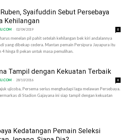
Ruben, Syaifuddin Sebut Persebaya
a Kehilangan
-
KU.COM
02/04/2019
0
arus menelan pil pahit setelah kehilangan bek kiri andalannya
di yang dibekap cedera. Mantan pemain Persipura Jayapura itu
n 4 hinga 8 pekan untuk masa pemulihan.
ma Tampil dengan Kekuatan Terbaik
-
KU.COM
28/10/2016
0
ajuk ujicoba, Persema serius menghadapi laga melawan Persebaya.
ermarkas di Stadion Gajayana ini siap tampil dengan kekuatan
baya Kedatangan Pemain Seleksi
ran Jepang, Siapa Dia?