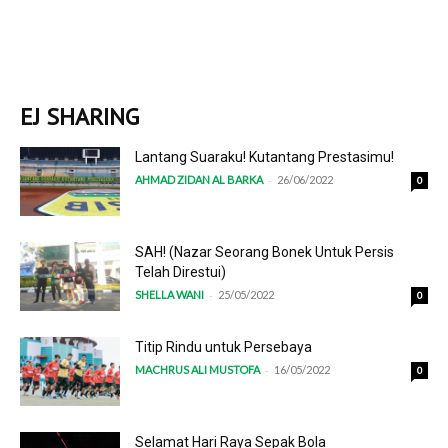
EJ SHARING
Lantang Suaraku! Kutantang Prestasimu!
-
AHMAD ZIDAN AL BARKA
26/06/2022
0
SAH! (Nazar Seorang Bonek Untuk Persis
Telah Direstui)
-
SHELLA WANI
25/05/2022
0
Titip Rindu untuk Persebaya
-
MACHRUS ALI MUSTOFA
16/05/2022
0
Selamat Hari Raya Sepak Bola