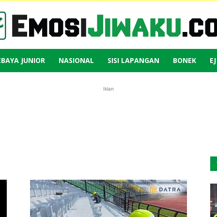
EBAYA JUNIOR
NASIONAL
SISI LAPANGAN
BONEK
E
Emosi
Iklan
Jiwaku