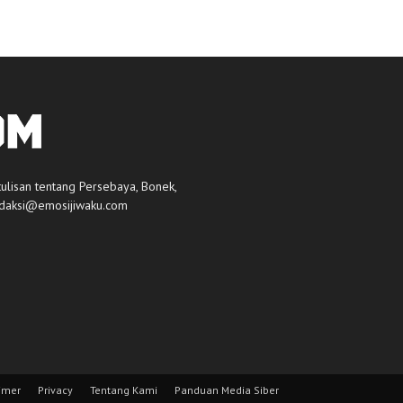
tulisan tentang Persebaya, Bonek,
daksi@emosijiwaku.com
imer
Privacy
Tentang Kami
Panduan Media Siber