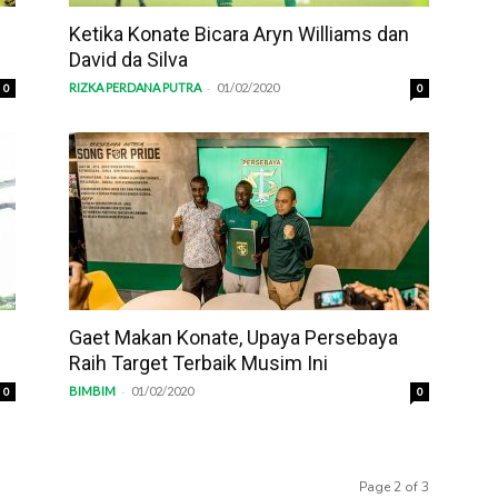
Ketika Konate Bicara Aryn Williams dan
David da Silva
-
RIZKA PERDANA PUTRA
01/02/2020
0
0
Gaet Makan Konate, Upaya Persebaya
Raih Target Terbaik Musim Ini
-
BIMBIM
01/02/2020
0
0
Page 2 of 3