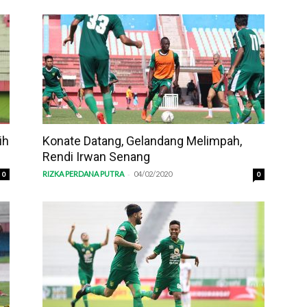
ih
Konate Datang, Gelandang Melimpah,
Rendi Irwan Senang
-
RIZKA PERDANA PUTRA
04/02/2020
0
0