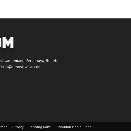
tulisan tentang Persebaya, Bonek,
daksi@emosijiwaku.com
imer
Privacy
Tentang Kami
Panduan Media Siber