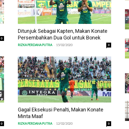
Ditunjuk Sebagai Kapten, Makan Konate
Persembahkan Dua Gol untuk Bonek
0
-
RIZKA PERDANA PUTRA
15/02/2020
0
Gagal Eksekusi Penalti, Makan Konate
Minta Maaf
-
RIZKA PERDANA PUTRA
12/02/2020
0
0