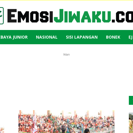
EBAYA JUNIOR
NASIONAL
SISI LAPANGAN
BONEK
E
Emosi
Iklan
Jiwaku